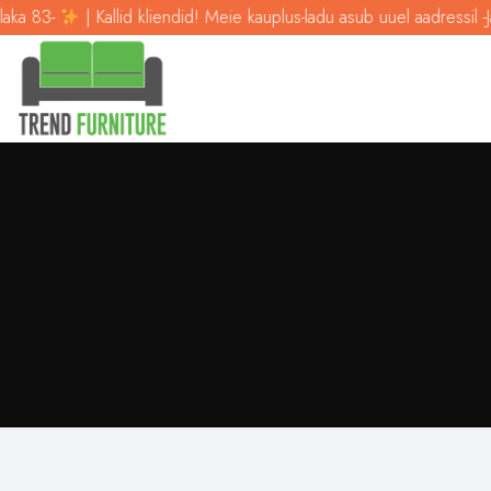
ka 83-
| Kallid kliendid! Meie kauplus-ladu asub uuel aadressil -Jal