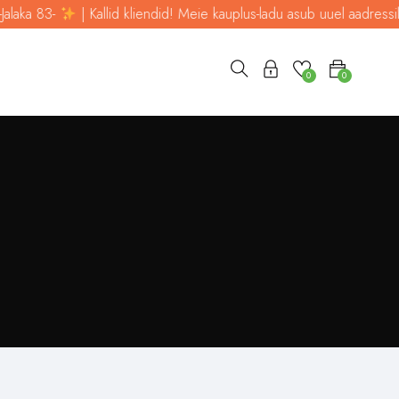
laka 83-
| Kallid kliendid! Meie kauplus-ladu asub uuel aadressil -J
0
0