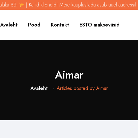
aka 83-
| Kallid kliendid! Meie kauplus-ladu asub uuel aadressil -Ja
Avaleht
Pood
Kontakt
ESTO makseviisid
Aimar
Avaleht
Articles posted by Aimar