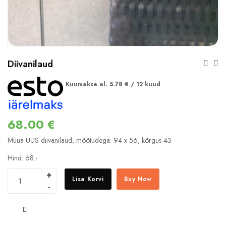
Diivanilaud
Kuumakse al.
5.78
€
/ 12 kuud
68.00
€
Müüa UUS diivanilaud, mõõtudega: 94 x 56, kõrgus 43
Hind: 68.-
Lisa Korvi
Buy Now
COMPARE