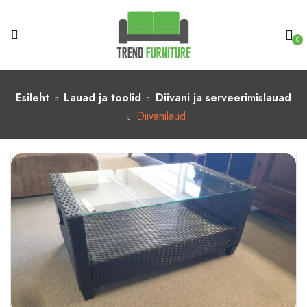
0
Esileht
Lauad ja toolid
Diivani ja serveerimislauad
Diivanilaud