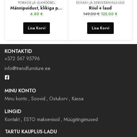
TERRASSI JA AIAMÖÖBEL
DIIVANI JA SERVEERIMISLAUAD
Männipuidust, klikiga põrandarestid
Riiul + laud
149.00
€
4.80
€
125.00
€
Lisa Korvi
Lisa Korvi
KONTAKTID
+372 567 95796
info@trendfurniture.ee
MINU KONTO
Minu konto
Soovid
Ostukorv
Kassa
LINGID
Kontakt
ESTO makseviisid
Müügitingimused
TARTU KAUPLUS-LADU