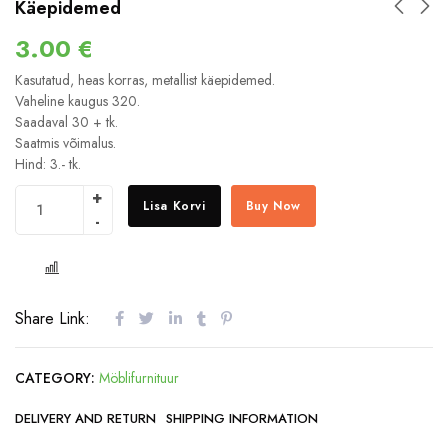
Käepidemed
3.00
€
Kasutatud, heas korras, metallist käepidemed.
Vaheline kaugus 320.
Saadaval 30 + tk.
Saatmis võimalus.
Hind: 3.- tk.
Lisa Korvi
Buy Now
COMPARE
Share Link:
CATEGORY:
Möblifurnituur
DELIVERY AND RETURN
SHIPPING INFORMATION