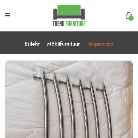
0
Esileht
Möblifurnituur
Käepidemed