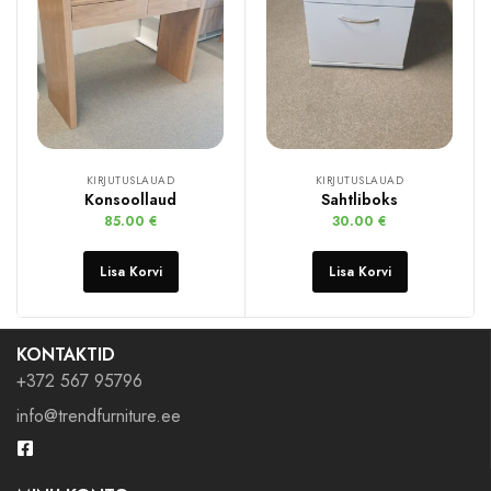
KIRJUTUSLAUAD
KIRJUTUSLAUAD
Konsoollaud
Sahtliboks
85.00
€
30.00
€
Lisa Korvi
Lisa Korvi
KONTAKTID
+372 567 95796
info@trendfurniture.ee