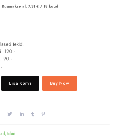
Kuumakse al.
7.31
€
/ 18 kuud
lased tekid.
: 120.-
: 90.-
s.
Lisa Korvi
Buy Now
ad, tekid