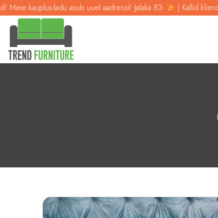
us-ladu asub uuel aadressil -Jalaka 83-
| Kallid kliendid! Meie kaupl