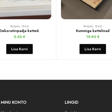
PADJAD, TEKID
PADJAD, TEKID
Dekoratiivpadja katted.
Kummiga kattelinad
0.50
€
19.90
€
Lisa Korvi
Lisa Korvi
MINU KONTO
LINGID