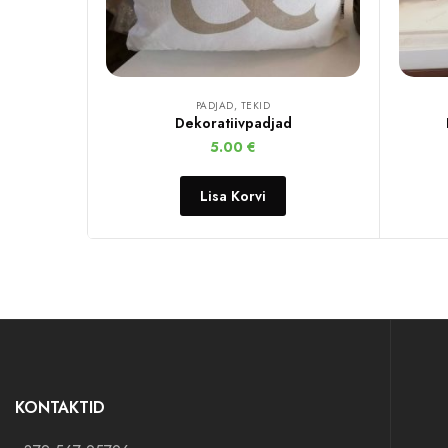
PADJAD, TEKID
Dekoratiivpadjad
5.00
€
Lisa Korvi
KONTAKTID