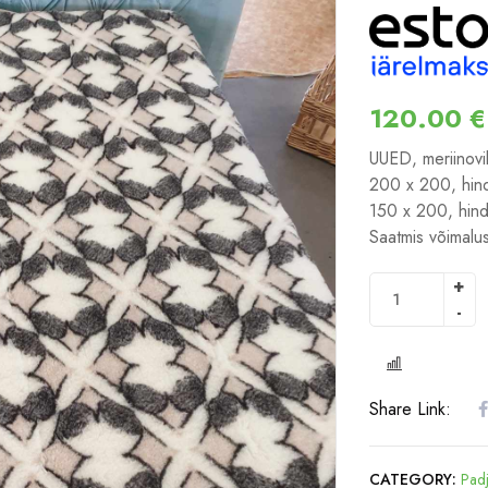
120.00
€
UUED, meriinovil
200 x 200, hind
150 x 200, hind
Saatmis võimalu
COMPARE
Share Link:
CATEGORY:
Padj