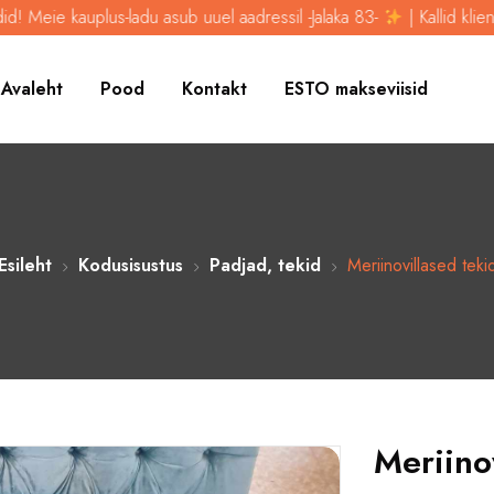
us-ladu asub uuel aadressil -Jalaka 83-
| Kallid kliendid! Meie kaup
Avaleht
Pood
Kontakt
ESTO makseviisid
Esileht
Kodusisustus
Padjad, tekid
Meriinovillased teki
Meriino