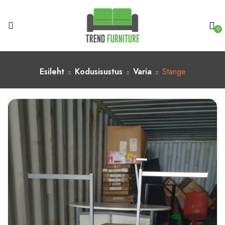
0
Esileht
Kodusisustus
Varia
Stange