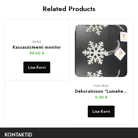
Related Products
VARIA
Kassasüsteemi monitor
99.00
€
Lisa Korvi
PUDI-PADI
Dekoratsioon “Lumehelbeke”
0.30
€
Lisa Korvi
KONTAKTID