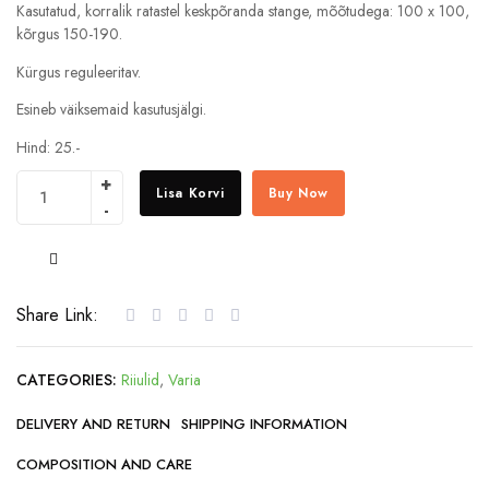
Kasutatud, korralik ratastel keskpõranda stange, mõõtudega: 100 x 100,
kõrgus 150-190.
Kürgus reguleeritav.
Esineb väiksemaid kasutusjälgi.
Hind: 25.-
Lisa Korvi
Buy Now
COMPARE
Share Link:
CATEGORIES:
Riiulid
,
Varia
DELIVERY AND RETURN
SHIPPING INFORMATION
COMPOSITION AND CARE