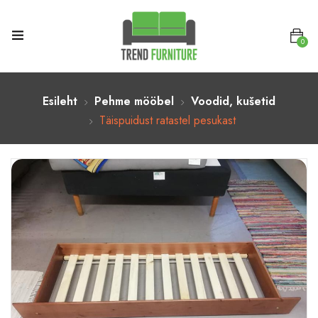
0
Esileht
Pehme mööbel
Voodid, kušetid
Täispuidust ratastel pesukast