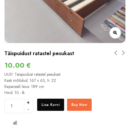
Täispuidust ratastel pesukast
10.00
€
UUS! Täispuidust ratastel pesukast
Kasti mõõdud: 167 x 63, h: 22
Esipaneeli laius: 189 cm
Hind: 10.- tk
Lisa Korvi
Buy Now
COMPARE