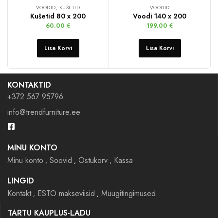
VOODID, KUŠETID
VOODID
Kušetid 80 x 200
Voodi 140 x 200
60.00
€
199.00
€
Lisa Korvi
Lisa Korvi
KONTAKTID
+372 567 95796
info@trendfurniture.ee
MINU KONTO
Minu konto
Soovid
Ostukorv
Kassa
LINGID
Kontakt
ESTO makseviisid
Müügitingimused
TARTU KAUPLUS-LADU