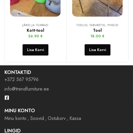
JÄRID JA TUMBAD
TOOLID, TABURETID, PINGID
Kott-tool
Tool
54.90
€
18.00
€
Lisa Korvi
Lisa Korvi
KONTAKTID
+372 567 95796
info@trendfurniture.ee
MINU KONTO
Minu konto
Soovid
Ostukorv
Kassa
LINGID