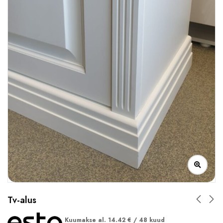
Tv-alus
Kuumakse al.
14.42
€
/ 48 kuud