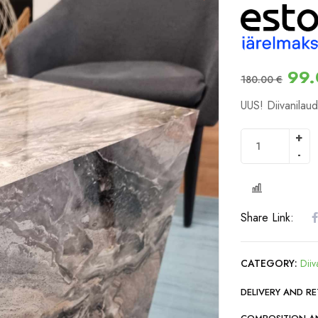
99
180.00
€
UUS! Diivanilau
COMPARE
Share Link:
CATEGORY:
Diiv
DELIVERY AND R