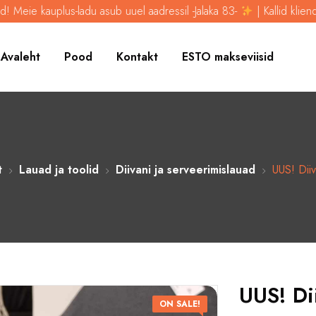
u asub uuel aadressil -Jalaka 83-
| Kallid kliendid! Meie kauplus-la
Avaleht
Pood
Kontakt
ESTO makseviisid
t
Lauad ja toolid
Diivani ja serveerimislauad
UUS! Diiv
UUS! Di
ON SALE!