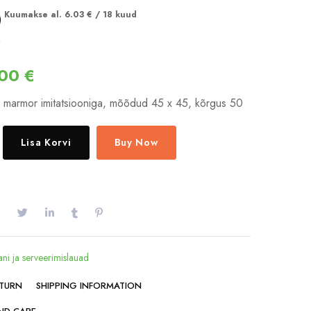
Kuumakse al.
6.03
€
/ 18 kuud
.00
€
d marmor imitatsiooniga, mõõdud 45 x 45, kõrgus 50
Lisa Korvi
Buy Now
ani ja serveerimislauad
ETURN
SHIPPING INFORMATION