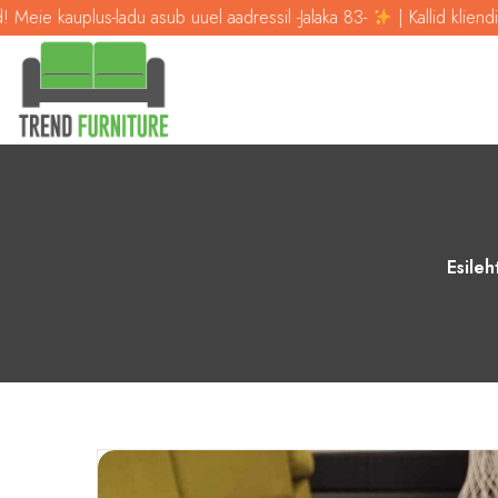
u asub uuel aadressil -Jalaka 83-
| Kallid kliendid! Meie kauplus-lad
Esileh