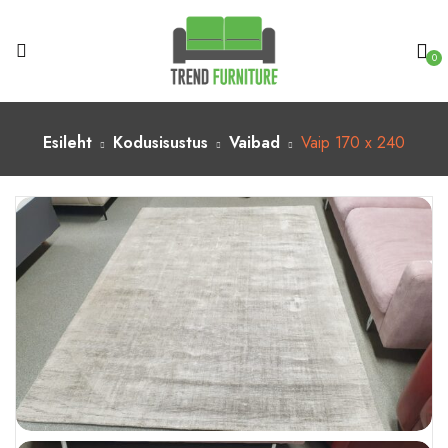
0
Esileht
Kodusisustus
Vaibad
Vaip 170 x 240