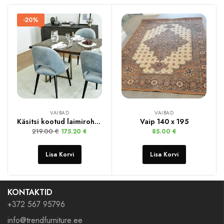
-20%
VAIBAD
VAIBAD
Käsitsi kootud laimiroheline viskoosvaip Jane
Vaip 140 x 195
219.00
€
175.20
€
85.00
€
Lisa Korvi
Lisa Korvi
KONTAKTID
+372 567 95796
info@trendfurniture.ee