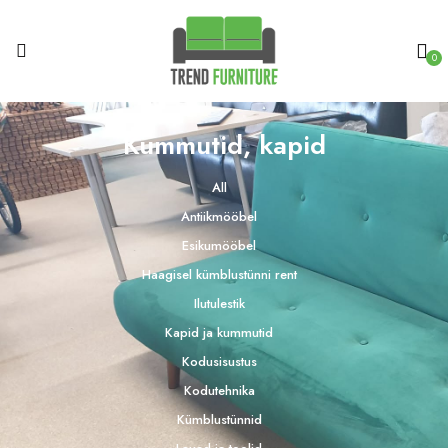
0
Kummutid, kapid
All
Antiikmööbel
Esikumööbel
Haagisel kümblustünni rent
Ilutulestik
Kapid ja kummutid
Kodusisustus
Kodutehnika
Kümblustünnid