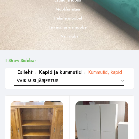
Lauad ja toolid
Möblifurnituur
Pehme mööbel
Terrassi ja aiamööbel
Vannituba
Show Sidebar
Esileht
Kapid ja kummutid
Kummutid, kapid