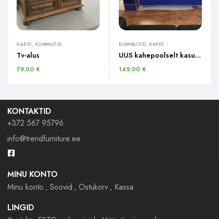
KAPID, KUMMUTID
KUMMUTID, KAPID
Tv-alus
UUS kahepoolselt kasutatav laud + riiul
79.00
€
149.00
€
KONTAKTID
+372 567 95796
info@trendfurniture.ee
MINU KONTO
Minu konto
Soovid
Ostukorv
Kassa
LINGID