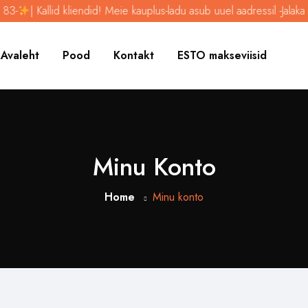
3-
| Kallid kliendid! Meie kauplus-ladu asub uuel aadressil -Jalaka 8
Avaleht
Pood
Kontakt
ESTO makseviisid
Minu Konto
Home
Minu konto