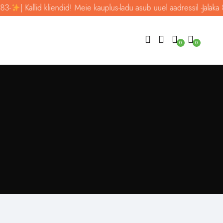
3-
| Kallid kliendid! Meie kauplus-ladu asub uuel aadressil -Jalaka 83
0
0