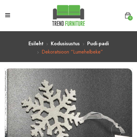
0
Esileht
Kodusisustus
Pudi-padi
Dekoratsioon “Lumehelbeke”