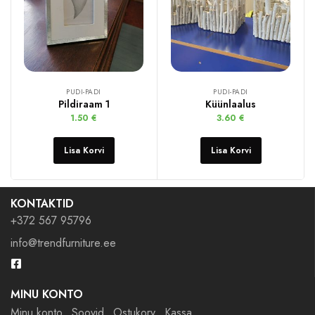
PUDI-PADI
PUDI-PADI
Pildiraam 1
Küünlaalus
1.50
€
3.60
€
Lisa Korvi
Lisa Korvi
KONTAKTID
+372 567 95796
info@trendfurniture.ee
MINU KONTO
Minu konto
Soovid
Ostukorv
Kassa