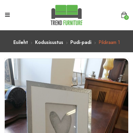
0
Esileht
Kodusisustus
Pudi-padi
Pildiraam 1