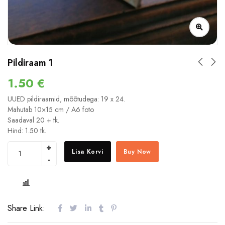
Pildiraam 1
1.50
€
UUED pildiraamid, mõõtudega: 19 x 24.
Mahutab 10×15 cm / A6 foto
Saadaval 20 + tk.
Hind: 1.50 tk.
Lisa Korvi
Buy Now
COMPARE
Share Link: