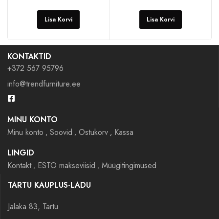
Lisa Korvi
Lisa Korvi
KONTAKTID
+372 567 95796
info@trendfurniture.ee
MINU KONTO
Minu konto
Soovid
Ostukorv
Kassa
LINGID
Kontakt
ESTO makseviisid
Müügitingimused
TARTU KAUPLUS-LADU
Jalaka 83, Tartu