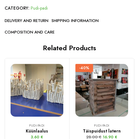
CATEGORY:
Pudi-padi
DELIVERY AND RETURN
SHIPPING INFORMATION
COMPOSITION AND CARE
Related Products
-40%
PUDI-PADI
PUDI-PADI
Küünlaalus
Täispuidust latern
28.00
€
3.60
€
16.90
€