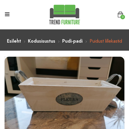
0
Esileht
Kodusisustus
Pudi-padi
Puidust lillekastid