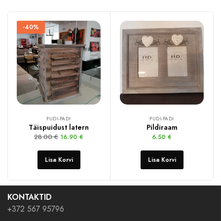
-40%
PUDI-PADI
PUDI-PADI
Täispuidust latern
Pildiraam
28.00
€
16.90
€
6.50
€
Lisa Korvi
Lisa Korvi
KONTAKTID
+372 567 95796