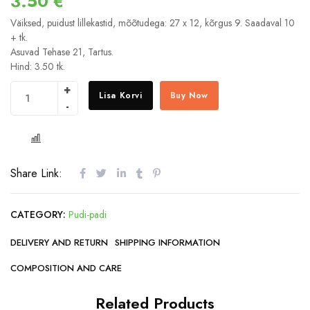
3.50
€
Väiksed, puidust lillekastid, mõõtudega: 27 x 12, kõrgus 9. Saadaval 10
+ tk.
Asuvad Tehase 21, Tartus.
Hind: 3.50 tk.
Lisa Korvi
Buy Now
COMPARE
Share Link:
CATEGORY:
Pudi-padi
DELIVERY AND RETURN
SHIPPING INFORMATION
COMPOSITION AND CARE
Related Products