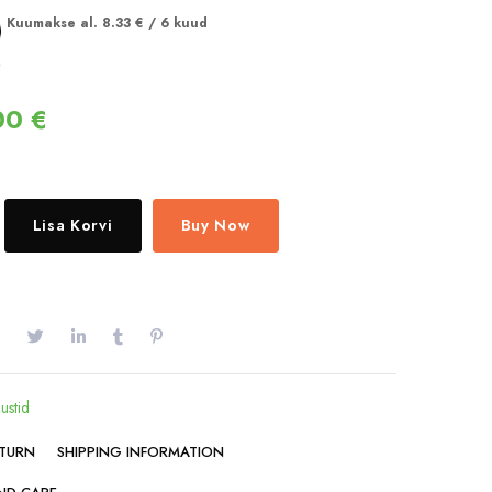
Kuumakse al.
8.33
€
/ 6 kuud
00
€
Lisa Korvi
Buy Now
ustid
ETURN
SHIPPING INFORMATION