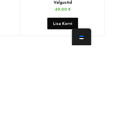
Valgustid
49.00
€
Lisa Korvi
TARTU KAUPLUS-LADU
Jalaka 83, Tartu
E – R:
10.00 – 18.00
L:
10.00 – 15.00
P:
SULETUD