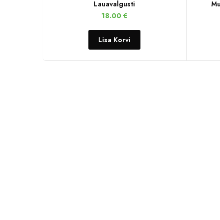
Lauavalgusti
Mu
18.00
€
Lisa Korvi
KONTAKTID
+372 567 95796
info@trendfurniture.ee