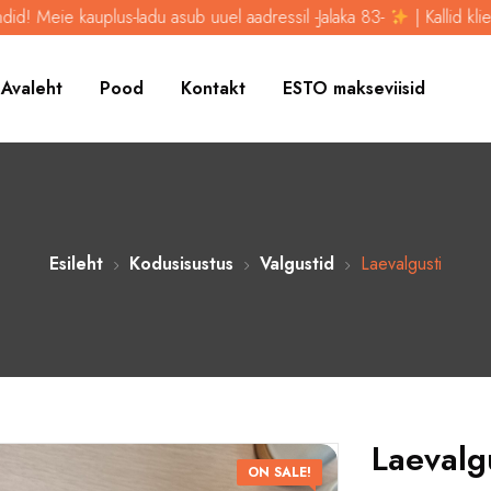
eie kauplus-ladu asub uuel aadressil -Jalaka 83-
| Kallid kliendid! 
Avaleht
Pood
Kontakt
ESTO makseviisid
Esileht
Kodusisustus
Valgustid
Laevalgusti
Laevalg
ON SALE!