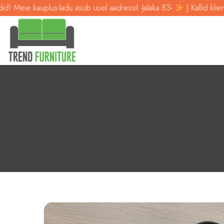
ie kauplus-ladu asub uuel aadressil -Jalaka 83-
| Kallid kliendid! M