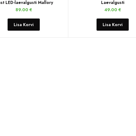
st LED-laevalgusti Mallory
Laevalgusti
89.00
€
49.00
€
Lisa Korvi
Lisa Korvi
MINU KONTO
LINGID
Minu konto
Kontakt
Soovid
ESTO makseviisid
Ostukorv
Müügitingimused
Kassa