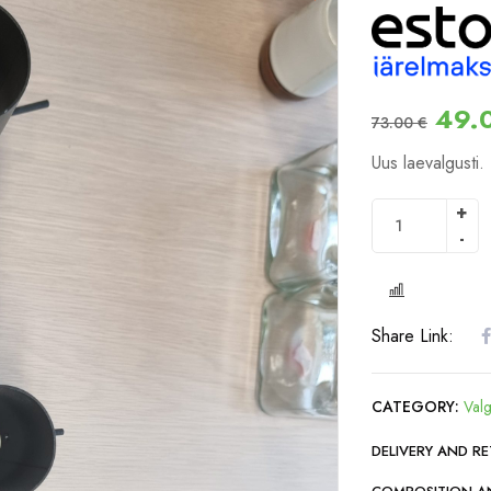
49.
73.00
€
Uus laevalgusti.
COMPARE
Share Link:
CATEGORY:
Valg
DELIVERY AND R