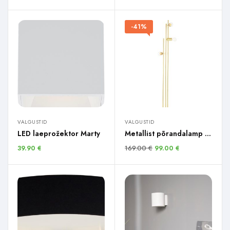
-41%
VALGUSTID
VALGUSTID
LED laeprožektor Marty
Metallist põrandalamp Panama
169.00
€
39.90
€
99.00
€