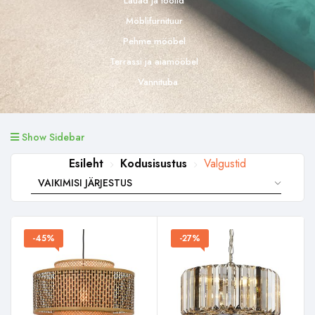
Lauad ja toolid
Möblifurnituur
Pehme mööbel
Terrassi ja aiamööbel
Vannituba
Show Sidebar
Esileht
Kodusisustus
Valgustid
-45%
-27%