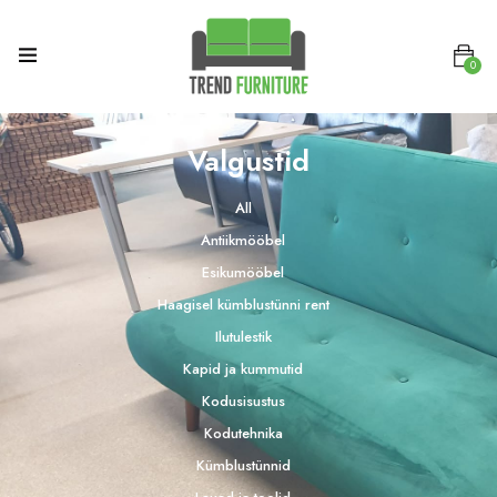
0
Valgustid
All
Antiikmööbel
Esikumööbel
Haagisel kümblustünni rent
Ilutulestik
Kapid ja kummutid
Kodusisustus
Kodutehnika
Kümblustünnid