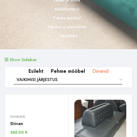
Lauad ja toolid
Möblifurnituur
Pehme mööbel
Terrassi ja aiamööbel
Vannituba
Show Sidebar
Esileht
Pehme mööbel
Diivanid
DIIVANID
Diivan
265.00
€