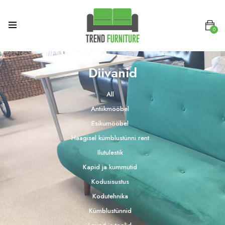
0
Diivanid
All
Antiikmööbel
Esikumööbel
Haagisel kümblustünni rent
Ilutulestik
Kapid ja kummutid
Kodusisustus
Kodutehnika
Kümblustünnid