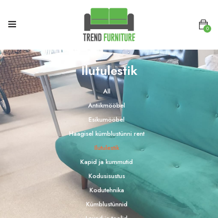
0
Ilutulestik
All
Antiikmööbel
Esikumööbel
Haagisel kümblustünni rent
Ilutulestik
Kapid ja kummutid
Kodusisustus
Kodutehnika
Kümblustünnid