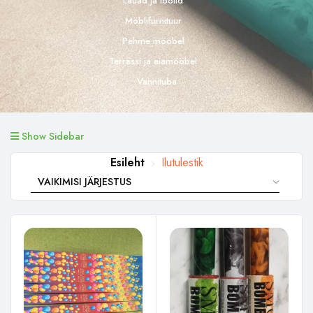
Lauad ja toolid
Möblifurnituur
Pehme mööbel
Terrassi ja aiamööbel
Vannituba
Show Sidebar
Esileht
Ilutulestik