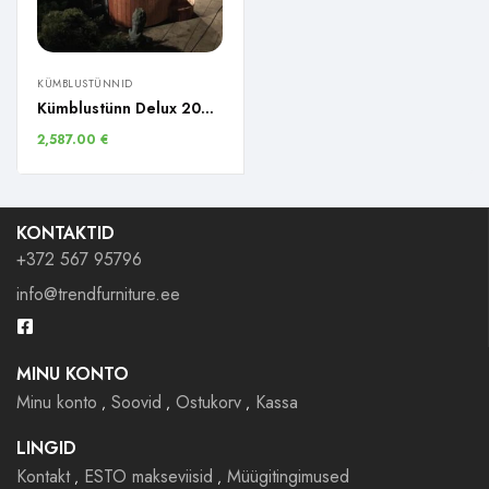
KÜMBLUSTÜNNID
Kümblustünn Delux 200 integreeritud ahjuga
2,587.00
€
KONTAKTID
+372 567 95796
info@trendfurniture.ee
MINU KONTO
Minu konto
Soovid
Ostukorv
Kassa
LINGID
Kontakt
ESTO makseviisid
Müügitingimused