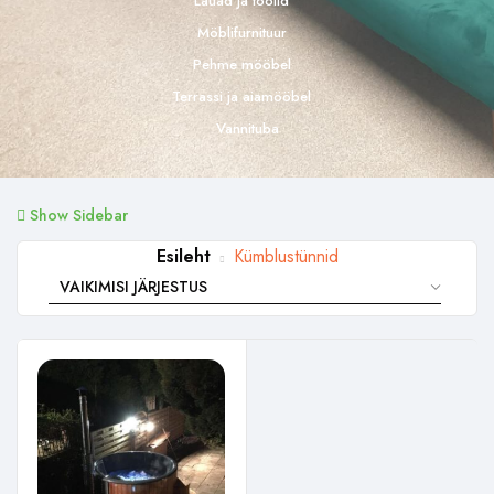
Lauad ja toolid
Möblifurnituur
Pehme mööbel
Terrassi ja aiamööbel
Vannituba
Show Sidebar
Esileht
Kümblustünnid