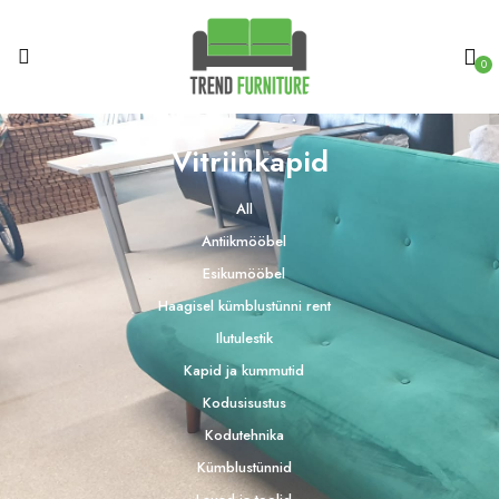
0
Vitriinkapid
All
Antiikmööbel
Esikumööbel
Haagisel kümblustünni rent
Ilutulestik
Kapid ja kummutid
Kodusisustus
Kodutehnika
Kümblustünnid