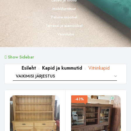
Lauad ja toolid
Möblifurnituur
Pehme mööbel
Terrassi ja aiamööbel
Vannituba
Show Sidebar
Esileht
Kapid ja kummutid
Vitriinkapid
-43%