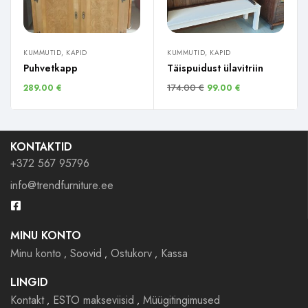
KUMMUTID, KAPID
KUMMUTID, KAPID
Puhvetkapp
Täispuidust ülavitriin
174.00
€
289.00
€
99.00
€
KONTAKTID
+372 567 95796
info@trendfurniture.ee
MINU KONTO
Minu konto
Soovid
Ostukorv
Kassa
LINGID
Kontakt
ESTO makseviisid
Müügitingimused