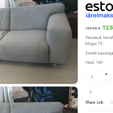
12
149.00
€
Kasutaud, korr
kõrgus 75
Esineb kasutusjä
Hind: 149.-
COMPARE
Share Link: