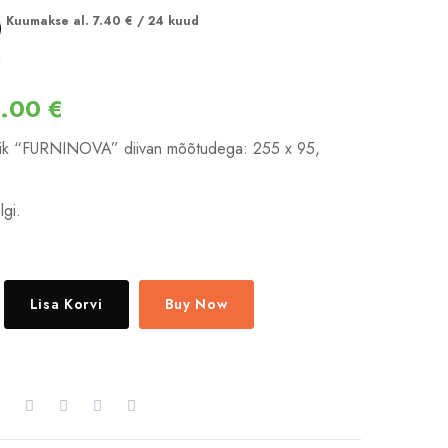
Kuumakse al.
7.40
€
/ 24 kuud
5.00
€
alik “FURNINOVA” diivan mõõtudega: 255 x 95,
lgi.
Lisa Korvi
Buy Now