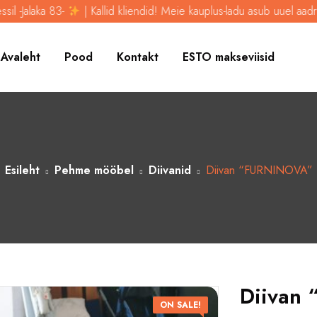
 Kallid kliendid! Meie kauplus-ladu asub uuel aadressil -Jalaka 83-
Avaleht
Pood
Kontakt
ESTO makseviisid
Esileht
Pehme mööbel
Diivanid
Diivan “FURNINOVA”
Diivan
ON SALE!