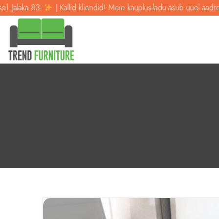
Kallid kliendid! Meie kauplus-ladu asub uuel aadressil -Jalaka 83-
|