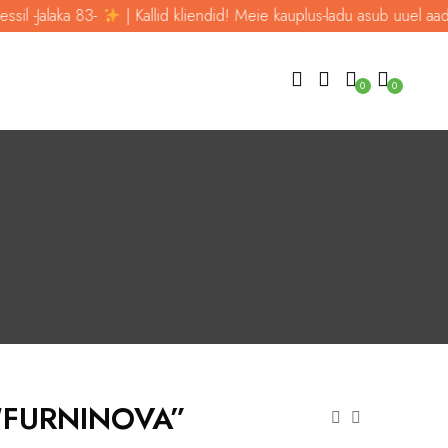
| Kallid kliendid! Meie kauplus-ladu asub uuel aadressil -Jalaka 83-
0
0
 “FURNINOVA”