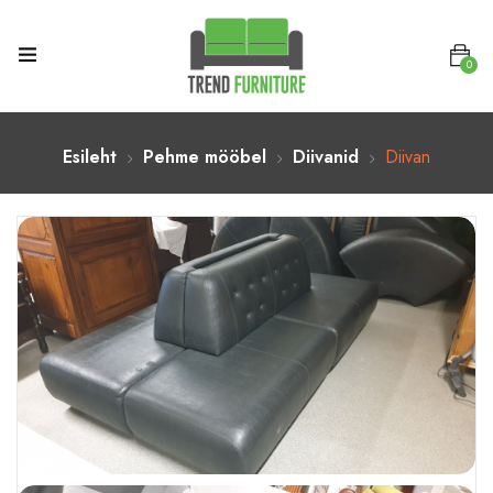
0
Esileht
Pehme mööbel
Diivanid
Diivan