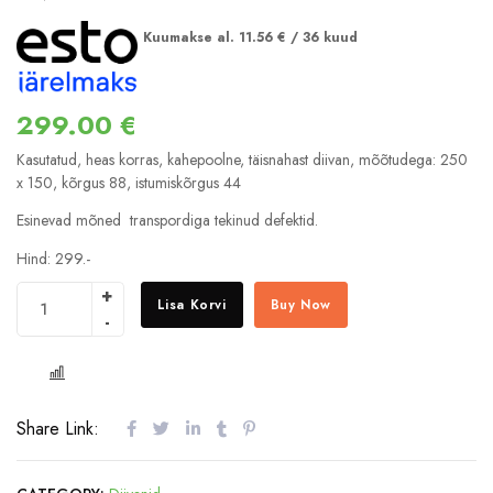
Kuumakse al.
11.56
€
/ 36 kuud
299.00
€
Kasutatud, heas korras, kahepoolne, täisnahast diivan, mõõtudega: 250
x 150, kõrgus 88, istumiskõrgus 44
Esinevad mõned transpordiga tekinud defektid.
Hind: 299.-
Lisa Korvi
Buy Now
COMPARE
Share Link: