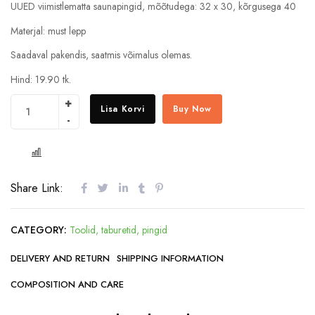
UUED viimistlematta saunapingid, mõõtudega: 32 x 30, kõrgusega 40
Materjal: must lepp
Saadaval pakendis, saatmis võimalus olemas.
Hind: 19.90 tk.
Lisa Korvi
Buy Now
COMPARE
Share Link:
CATEGORY:
Toolid, taburetid, pingid
DELIVERY AND RETURN
SHIPPING INFORMATION
COMPOSITION AND CARE