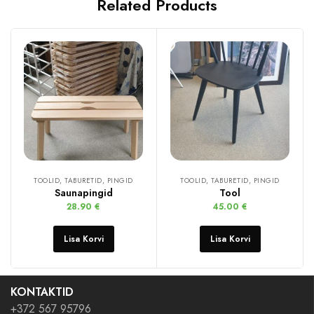
Related Products
TOOLID, TABURETID, PINGID
TOOLID, TABURETID, PINGID
Saunapingid
Tool
28.90
€
45.00
€
Lisa Korvi
Lisa Korvi
KONTAKTID
+372 567 95796