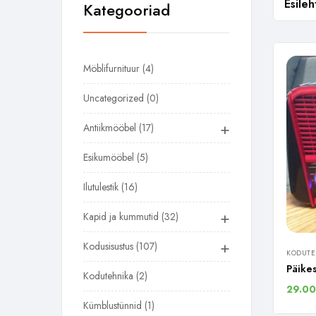
Esileh
Kategooriad
Möblifurnituur
4
Uncategorized
0
+
Antiikmööbel
17
Esikumööbel
5
Ilutulestik
16
+
Kapid ja kummutid
32
+
Kodusisustus
107
KODUTE
Päike
Kodutehnika
2
29.0
Kümblustünnid
1