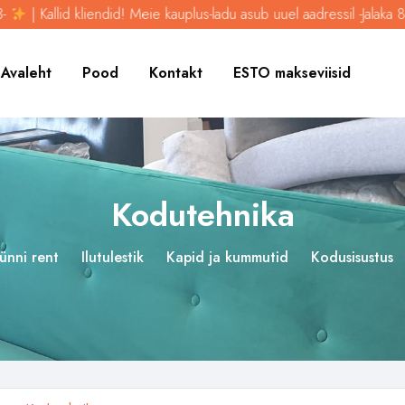
 Kallid kliendid! Meie kauplus-ladu asub uuel aadressil -Jalaka 83-
Avaleht
Pood
Kontakt
ESTO makseviisid
Kodutehnika
ünni rent
Ilutulestik
Kapid ja kummutid
Kodusisustus