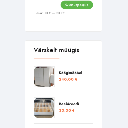
Фильтрация
Цена:
10 €
—
500 €
Värskelt müügis
Köögimööbel
240.00
€
Beebivoodi
30.00
€