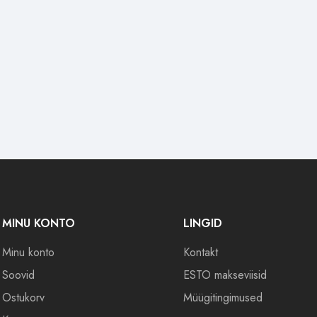
MINU KONTO
LINGID
Minu konto
Kontakt
Soovid
ESTO makseviisid
Ostukorv
Müügitingimused