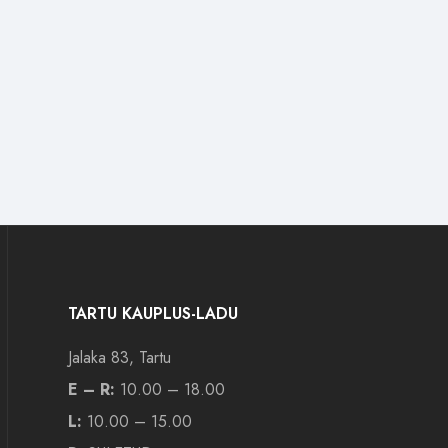
TARTU KAUPLUS-LADU
Jalaka 83, Tartu
E – R:
10.00 – 18.00
L:
10.00 – 15.00