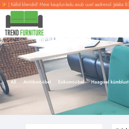
Kallid kliendid! Meie kauplus-ladu asub uuel aadressil -Jalaka 83-
|
All
Antiikmööbel
Esikumööbel
Haagisel kümblust