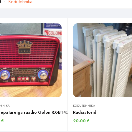
t
Kodutehnika
HNIKA
KODUTEHNIKA
sepatareiga raadio Golon RX-BT455S
Radiaatorid
0
€
20.00
€