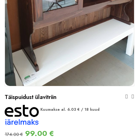
Täispuidust ülavitriin
Kuumakse al.
6.03
€
/ 18 kuud
99.00
€
174.00
€