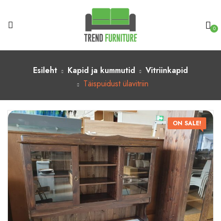
0
Esileht
Kapid ja kummutid
Vitriinkapid
Täispuidust ülavitriin
ON SALE!