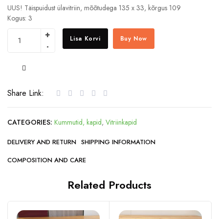
UUS! Täispuidust ülavitriin, mõõtudega 135 x 33, kõrgus 109
Kogus: 3
Lisa Korvi
Buy Now
COMPARE
Share Link:
CATEGORIES:
Kummutid, kapid
,
Vitriinkapid
DELIVERY AND RETURN
SHIPPING INFORMATION
COMPOSITION AND CARE
Related Products