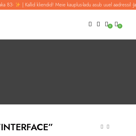
| Kallid kliendid! Meie kauplus-ladu asub uuel aadressil -Jalaka 83-
0
0
 “INTERFACE”