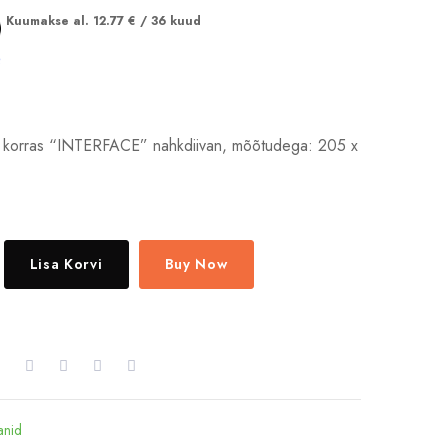
Kuumakse al.
12.77
€
/ 36 kuud
s korras “INTERFACE” nahkdiivan, mõõtudega: 205 x
Lisa Korvi
Buy Now
anid