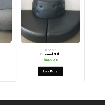
DIIVANID
Diivanid 3 tk.
185.00
€
Lisa Korvi