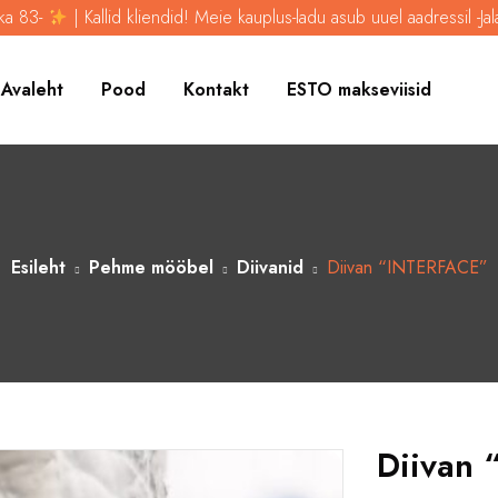
 Kallid kliendid! Meie kauplus-ladu asub uuel aadressil -Jalaka 83-
Avaleht
Pood
Kontakt
ESTO makseviisid
Esileht
Pehme mööbel
Diivanid
Diivan “INTERFACE”
Diivan