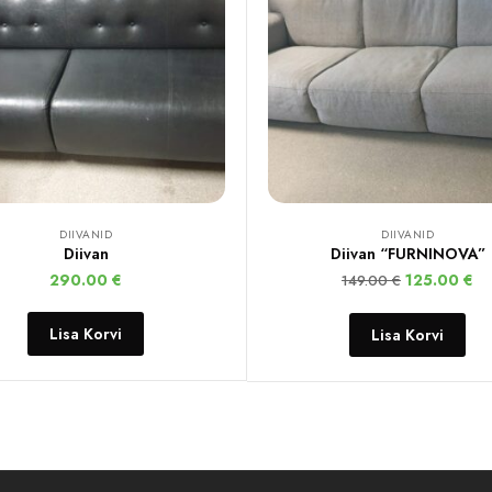
DIIVANID
DIIVANID
Diivan
Diivan “FURNINOVA”
290.00
€
125.00
€
149.00
€
Lisa Korvi
Lisa Korvi