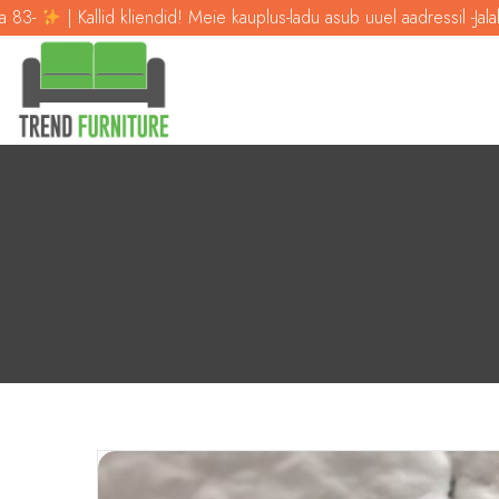
Kallid kliendid! Meie kauplus-ladu asub uuel aadressil -Jalaka 83-
|