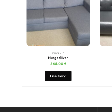
DIIVANID
Nurgadiivan
365.00
€
Lisa Korvi