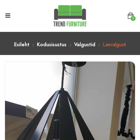
0
Esileht
Kodusisustus
Valgustid
Laevalgusti