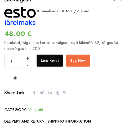
Kuumakse al.
8.16
€
/ 6 kuud
48.00
€
Kasutatud, väga heas korras laevalgusti, kupli läbimõõt 32, kõrgus 35,
rippekõrgus kuni 200
Lisa Korvi
Buy Now
COMPARE
Share Link:
CATEGORY:
Valgustid
DELIVERY AND RETURN
SHIPPING INFORMATION