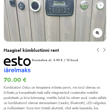
Haagisel kümblustünni rent
Kuumakse al.
5.95
€
/ 12 kuud
70.00
€
Kümblustünn Delux on tänapäeva mõistes parim, mis turul olemas on.
Eriliseks ja kompaktseks teeb selle integreeritud roostevaba metallist
puukütteahi ja kiire kütmisaeg, mistõttu kulub ka vähem puid. Lisaks sellele
on kümblustünnil olemas stereosüteem (raadio, Bluetooth), LED-valgustus
ja mullisüsteem. Kuna tünn töötab akutoitel, võid seda kasutada, kus