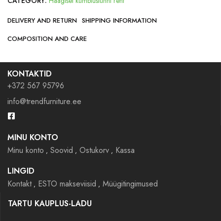
CATEGORY:
Haagisel kümblustünni rent
DELIVERY AND RETURN
SHIPPING INFORMATION
COMPOSITION AND CARE
KONTAKTID
+372 567 95796
info@trendfurniture.ee
MINU KONTO
Minu konto
Soovid
Ostukorv
Kassa
LINGID
Kontakt
ESTO makseviisid
Müügitingimused
TARTU KAUPLUS-LADU