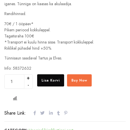
iganes. Tünniga on kaasas ka akulaadija.
Rendihinnad.
70€ / 1 ööpäev*
Pikem periood kokkuleppel.
Tagatisraha 100€
*Transport ei kuulu hinna sisse. Transport kokkuleppel.
Riiklikel pühadel hind +50%.
Tünnisaun saadaval Tartus ja Elvas.
Info: 58372632
Lisa Korvi
Buy Now
COMPARE
Share Link: