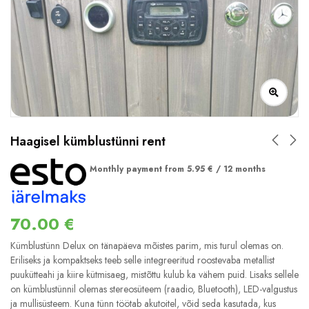
Haagisel kümblustünni rent
Monthly payment from
5.95
€
/ 12 months
70.00
€
Kümblustünn Delux on tänapäeva mõistes parim, mis turul olemas on.
Eriliseks ja kompaktseks teeb selle integreeritud roostevaba metallist
puukütteahi ja kiire kütmisaeg, mistõttu kulub ka vähem puid. Lisaks sellele
on kümblustünnil olemas stereosüteem (raadio, Bluetooth), LED-valgustus
ja mullisüsteem. Kuna tünn töötab akutoitel, võid seda kasutada, kus