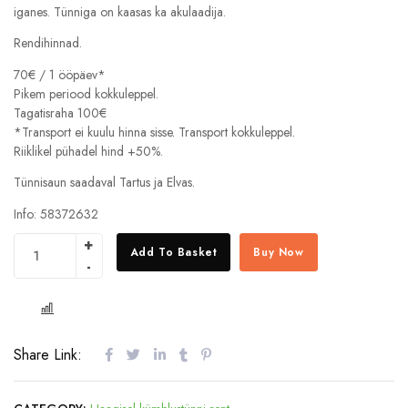
iganes. Tünniga on kaasas ka akulaadija.
Rendihinnad.
70€ / 1 ööpäev*
Pikem periood kokkuleppel.
Tagatisraha 100€
*Transport ei kuulu hinna sisse. Transport kokkuleppel.
Riiklikel pühadel hind +50%.
Tünnisaun saadaval Tartus ja Elvas.
Info: 58372632
Add To Basket
Buy Now
COMPARE
Share Link: