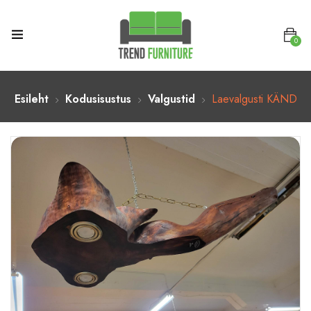
0
Esileht
Kodusisustus
Valgustid
Laevalgusti KÄND