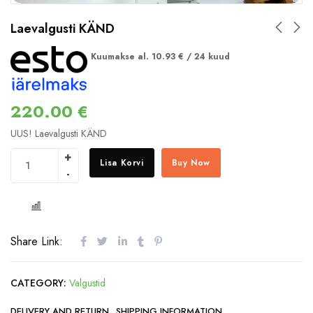
Laevalgusti KÄND
Kuumakse al.
10.93
€
/ 24 kuud
220.00
€
UUS! Laevalgusti KÄND
Lisa Korvi
Buy Now
COMPARE
Share Link:
CATEGORY:
Valgustid
DELIVERY AND RETURN
SHIPPING INFORMATION