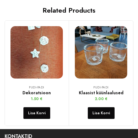
Related Products
PUDI-PADI
PUDI-PADI
Dekoratsioon
Klaasist küünlaalused
1.50
€
2.00
€
Lisa Korvi
Lisa Korvi
KONTAKTID