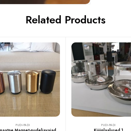
Related Products
PUDI-PADI
PUDI-PADI
maatne Magnet-pudeliavajad
Küünlaalused 1