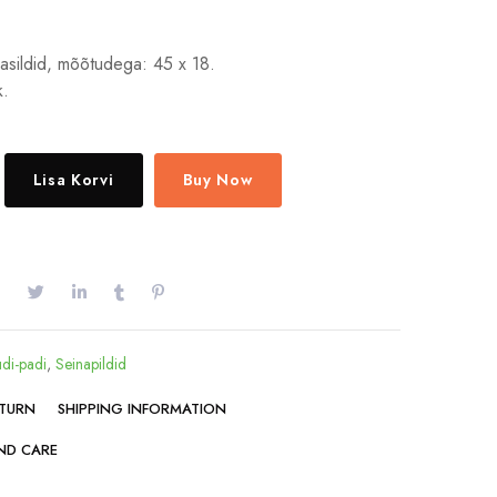
sildid, mõõtudega: 45 x 18.
k.
Lisa Korvi
Buy Now
di-padi
,
Seinapildid
ETURN
SHIPPING INFORMATION
ND CARE