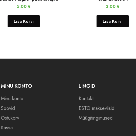
5.00
€
3.00
€
Lisa Korvi
Lisa Korvi
MINU KONTO
LINGID
Minu konto
Kontakt
Soovid
ESTO makseviisid
Ostukorv
Müügitingimused
Kassa