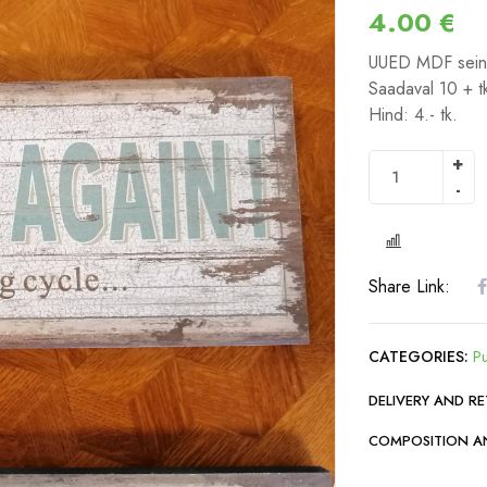
4.00
€
UUED MDF seina
Saadaval 10 + t
Hind: 4.- tk.
COMPARE
Share Link:
CATEGORIES:
Pu
DELIVERY AND R
COMPOSITION A