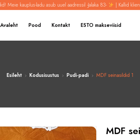
kauplus-ladu asub uuel aadressil -Jalaka 83-
| Kallid kliendid! Meie
Avaleht
Pood
Kontakt
ESTO makseviisid
Esileht
Kodusisustus
Pudi-padi
MDF seinasildid 1
MDF sei