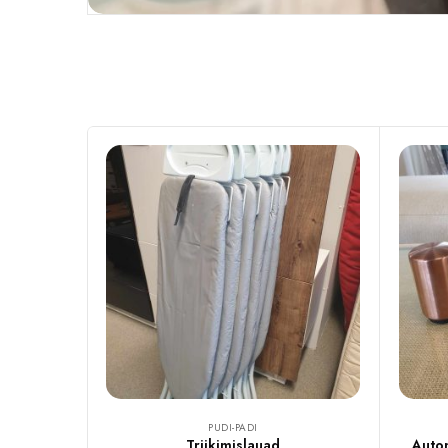
PUDI-PADI
Triikimislauad
Auto