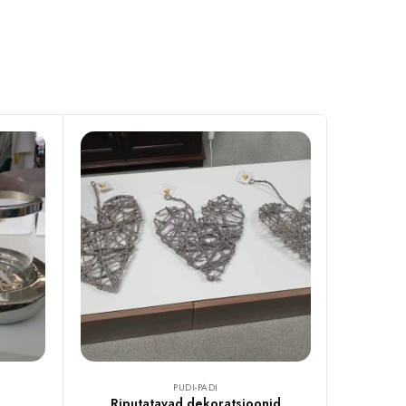
PUDI-PADI
Riputatavad dekoratsioonid