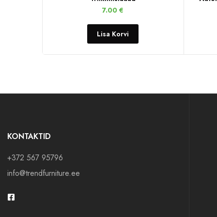
7.00
€
Lisa Korvi
KONTAKTID
+372 567 95796
info@trendfurniture.ee