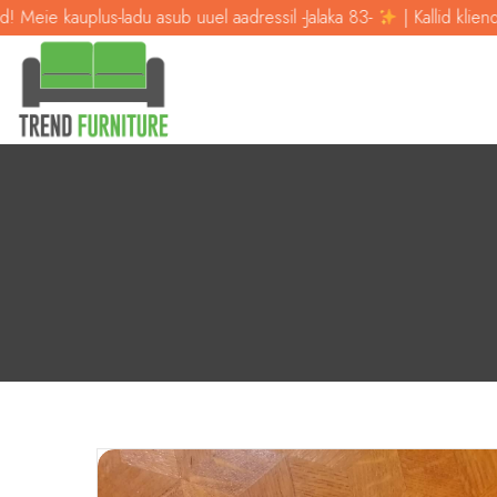
kauplus-ladu asub uuel aadressil -Jalaka 83-
| Kallid kliendid! Meie 