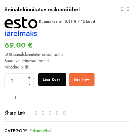
Seinalekinnitatav esikumööbel
Kuumakse al.
5.87
€
/ 12 kuud
69.00
€
UUS seinalekinnitatav esikumööbel.
Saadaval erinevad toonid.
Mõõdud pildil.
Lisa Korvi
Buy Now
COMPARE
Share Link:
CATEGORY:
Esikumööbel