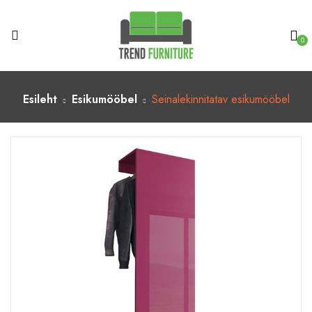
0
Esileht
Esikumööbel
Seinalekinnitatav esikumööbel