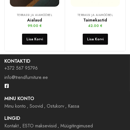
TERRASSI JA AIAMÖÖBEL
TERRASSI JA AIAMÖÖBEL
Aialaud
Taimekastid
99.00
€
42.00
€
Lisa Korvi
Lisa Korvi
KONTAKTID
+372 567 95796
info@trendfurniture.ee
MINU KONTO
Minu konto
Soovid
Ostukorv
Kassa
LINGID
Kontakt
ESTO makseviisid
Müügitingimused