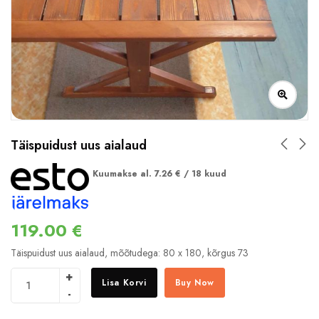
Täispuidust uus aialaud
Kuumakse al.
7.26
€
/ 18 kuud
119.00
€
Täispuidust uus aialaud, mõõtudega: 80 x 180, kõrgus 73
Lisa Korvi
Buy Now