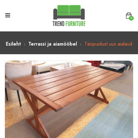
0
Esileht
Terrassi ja aiamööbel
Täispuidust uus aialaud