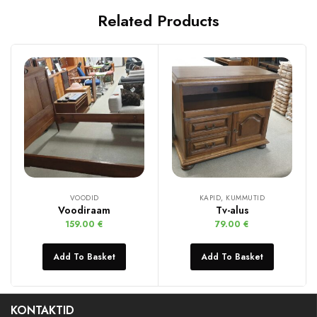
Related Products
VOODID
KAPID, KUMMUTID
Voodiraam
Tv-alus
159.00
€
79.00
€
Add To Basket
Add To Basket
KONTAKTID