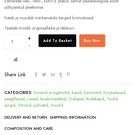
Eemaldab vee-, veini-, kohvi jt. plekid, samuti päikesevalguse poolt
põhjustatud pleekimise.
Katab ja muudab märkamatuks kerged kriimustused.
Taastab mööbli originaalläike ja tekstuuri.
Add To Basket
Buy Now
COMPARE
Share Link:
CATEGORIES:
Diivanid ja tugitoolid
,
Kapid, kummutid
,
Kirjutuslauad,
peeglilauad
,
Lauad, lauakomplektid
,
Öökapid
,
Riidekapid
,
Toolid,
pingid
,
Vitriinid, puhvetid
,
Voodid
DELIVERY AND RETURN
SHIPPING INFORMATION
COMPOSITION AND CARE