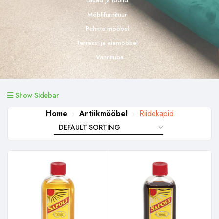
Lauad ja toolid
Möblifurnituur
Pehme mööbel
Terrassi ja aiamööbel
Vannituba
Show Sidebar
Home
Antiikmööbel
Riidekapid