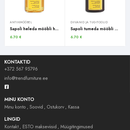
ANTIIKMÖÖBEL
DIIVANID JA TUGITOOLID
Sapoli heleda mööbli hooldusvahend / 250ml
Sapoli tumeda mööbli hooldusvahend 250 ml
6.70
€
6.70
€
KONTAKTID
+372 567 95796
info@trendfurniture.ee
MINU KONTO
Minu konto
Soovid
Ostukorv
Kassa
LINGID
Kontakt
ESTO makseviisid
Müügitingimused