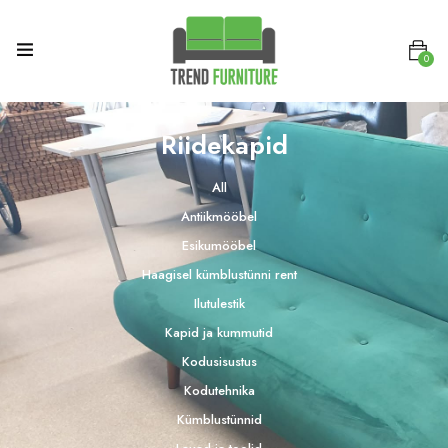
0
Riidekapid
All
Antiikmööbel
Esikumööbel
Haagisel kümblustünni rent
Ilutulestik
Kapid ja kummutid
Kodusisustus
Kodutehnika
Kümblustünnid