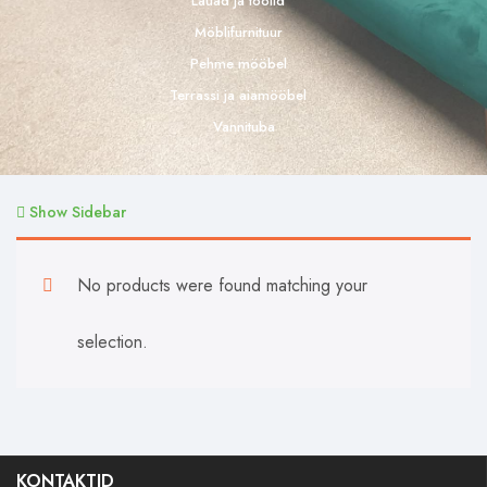
Lauad ja toolid
Möblifurnituur
Pehme mööbel
Terrassi ja aiamööbel
Vannituba
Show Sidebar
No products were found matching your
selection.
KONTAKTID