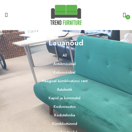
0
Lauanõud
All
Antiikmööbel
Esikumööbel
Haagisel kümblustünni rent
Ilutulestik
Kapid ja kummutid
Kodusisustus
Kodutehnika
Kümblustünnid