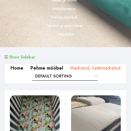
Lauad ja toolid
Möblifurnituur
Pehme mööbel
Terrassi ja aiamööbel
Vannituba
Show Sidebar
Home
Pehme mööbel
Madratsid, kattemadratsid