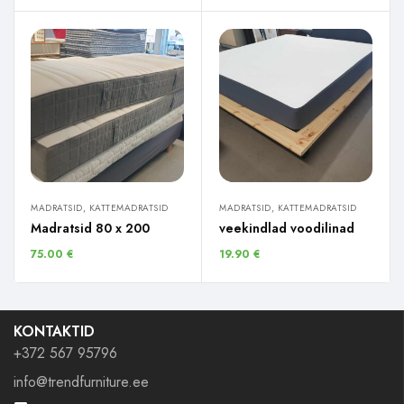
MADRATSID, KATTEMADRATSID
MADRATSID, KATTEMADRATSID
Madratsid 80 x 200
veekindlad voodilinad
75.00
€
19.90
€
KONTAKTID
+372 567 95796
info@trendfurniture.ee