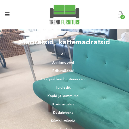
0
Madratsid, kattemadratsid
All
Antiikmööbel
Esikumööbel
Haagisel kümblustünni rent
Ilutulestik
Kapid ja kummutid
Kodusisustus
Kodutehnika
Kümblustünnid