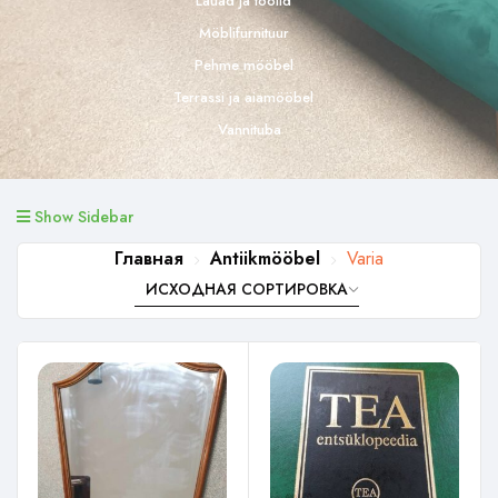
Lauad ja toolid
Möblifurnituur
Pehme mööbel
Terrassi ja aiamööbel
Vannituba
Show Sidebar
Главная
Antiikmööbel
Varia