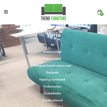
0
Varia
All
Antiikmööbel
Esikumööbel
Haagisel kümblustünni rent
Ilutulestik
Kapid ja kummutid
Kodusisustus
Kodutehnika
Kümblustünnid