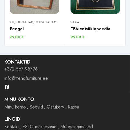
KIRJUTUSLAUAD, PEEGLILAUAD
VARIA
Peegel
TEA entsüklopeedia
79.00
€
99.00
€
KONTAKTID
+372 567 95796
info@trendfurniture.ee
MINU KONTO
Minu konto
Soovid
Ostukorv
Kassa
LINGID
Kontakt
ESTO makseviisid
Müügitingimused