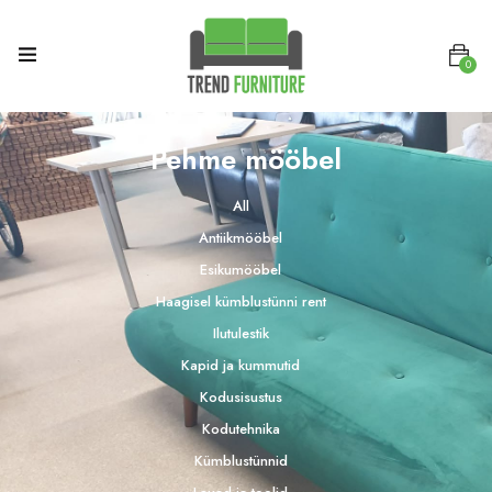
0
Pehme mööbel
All
Antiikmööbel
Esikumööbel
Haagisel kümblustünni rent
Ilutulestik
Kapid ja kummutid
Kodusisustus
Kodutehnika
Kümblustünnid