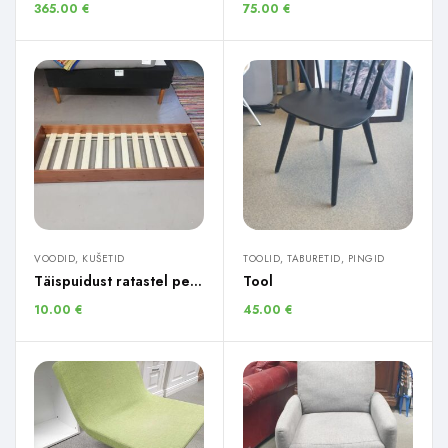
365.00
€
75.00
€
VOODID, KUŠETID
TOOLID, TABURETID, PINGID
Täispuidust ratastel pesukast
Tool
10.00
€
45.00
€