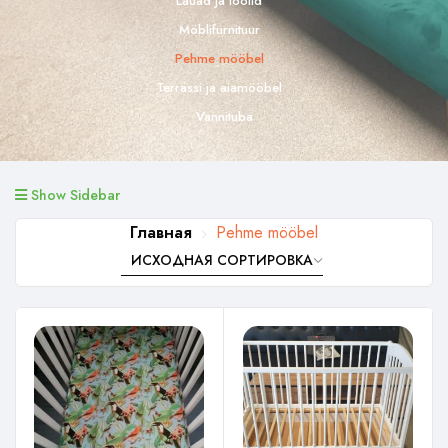
Lauad ja toolid
Möblifurnituur
Pehme mööbel
Terrassi ja aiamööbel
Vannituba
Show Sidebar
Главная
Pehme mööbel