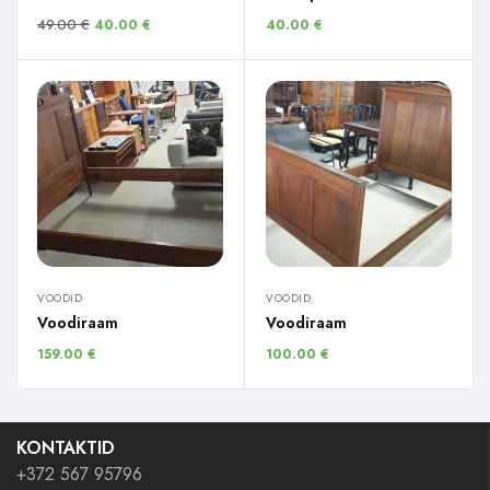
49.00
€
40.00
€
40.00
€
VOODID
VOODID
Voodiraam
Voodiraam
159.00
€
100.00
€
KONTAKTID
+372 567 95796