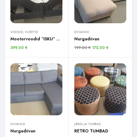
VOODID, KUŠETID
DIIVANID
Mootorvoodid “ISKU” 2 tk.
Nurgadiivan
199.00
€
399.00
€
175.00
€
DIIVANID
JÄRID JA TUMBAD
Nurgadiivan
RETRO TUMBAD