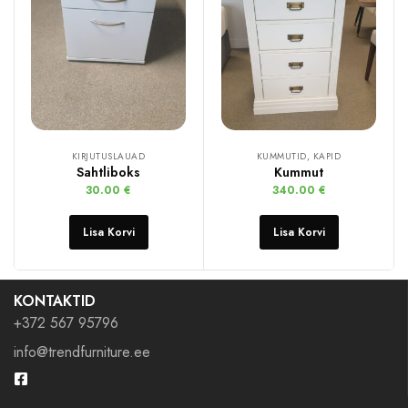
KIRJUTUSLAUAD
KUMMUTID, KAPID
Sahtliboks
Kummut
30.00
€
340.00
€
Lisa Korvi
Lisa Korvi
KONTAKTID
+372 567 95796
info@trendfurniture.ee