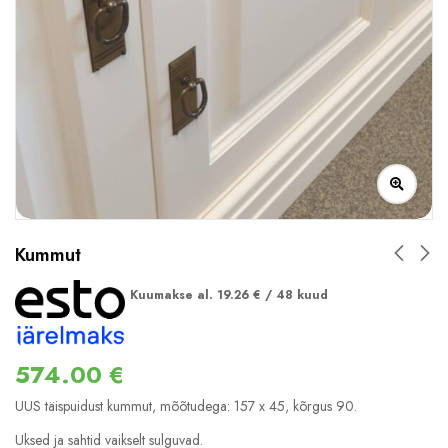
Kummut
Kuumakse al.
19.26
€
/ 48 kuud
574.00
€
UUS täispuidust kummut, mõõtudega: 157 x 45, kõrgus 90.
Uksed ja sahtid vaikselt sulguvad.