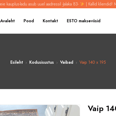
ub uuel aadressil -Jalaka 83-
| Kallid kliendid! Meie kauplus-ladu a
Avaleht
Pood
Kontakt
ESTO makseviisid
Esileht
Kodusisustus
Vaibad
Vaip 140 x 195
Vaip 14