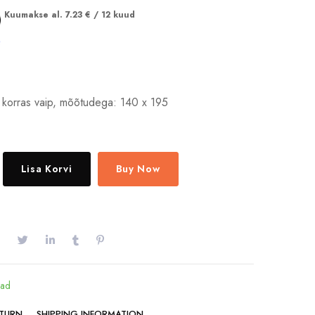
Kuumakse al.
7.23
€
/ 12 kuud
 korras vaip, mõõtudega: 140 x 195
Lisa Korvi
Buy Now
bad
ETURN
SHIPPING INFORMATION