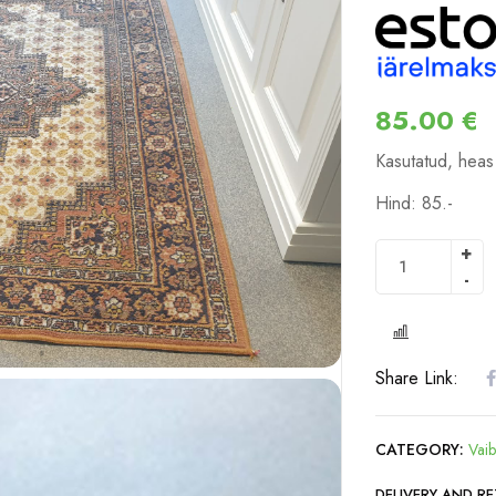
85.00
€
Kasutatud, heas
Hind: 85.-
COMPARE
Share Link:
CATEGORY:
Vai
DELIVERY AND R