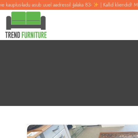
ub uuel aadressil -Jalaka 83-
| Kallid kliendid! Meie kauplus-ladu as